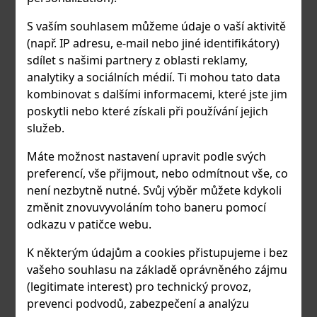
Horizontálně umístěné zábradlí, francouzská okna
S vaším souhlasem můžeme údaje o vaší aktivitě
(např. IP adresu, e-mail nebo jiné identifikátory)
Materiál
sdílet s našimi partnery z oblasti reklamy,
Hliník – surový povrch nebo práškový lak
analytiky a sociálních médií. Ti mohou tato data
kombinovat s dalšími informacemi, které jste jim
Výplň
poskytli nebo které získali při používání jejich
Sklo, vertikální tyče nebo kovové desky
služeb.
Možnosti přizpůsobení
Máte možnost nastavení upravit podle svých
preferencí, vše přijmout, nebo odmítnout vše, co
Řezání, vrtání, práškové lakování a předmontáž
není nezbytně nutné. Svůj výběr můžete kdykoli
Atraktivní cena
změnit znovuvyvoláním toho baneru pomocí
odkazu v patičce webu.
Oblíbené designy zábradlí dostupné přímo ze skladu
K některým údajům a cookies přistupujeme i bez
Ušetřete čas a peníze díky předmontovaným
vašeho souhlasu na základě oprávněného zájmu
modulům – stačí je ukotvit na místě
(legitimate interest) pro technický provoz,
Vytvořte si vlastní zábradlí pomocí online
prevenci podvodů, zabezpečení a analýzu