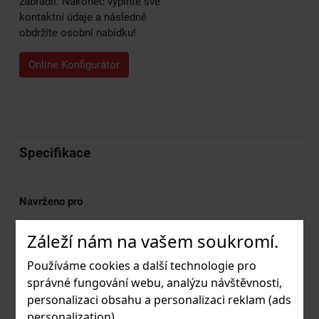
zábradlí. Nakonec vyplňte své
kontaktní údaje a následně
obdržíte osobní nabídku!
Online Konfigurátor
Specifikace
Navrženo pro
Lehčí a střední zatížení, interiér i exteriér
Záleží nám na vašem soukromí.
Vhodné pro
Používáme cookies a další technologie pro
správné fungování webu, analýzu návštěvnosti,
Horní a fasádní montáž
personalizaci obsahu a personalizaci reklam (ads
Aplikace
personalization).