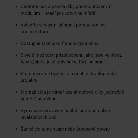
Ušetřete čas a peníze díky předmontovaným
modulům – stačí je ukotvit na místě
Vytvořte si vlastní zábradlí pomocí online
konfigurátoru
Dostupné také jako francouzská okna
Skvělé možnosti přizpůsobení, jako jsou velikost,
typy výplní a jakákoliv barva RAL na přání
Pro soukromé bydlení a rozsáhlé developerské
projekty
Montáž skla je téměř beznámahová díky jedinečné
gumě Glass Wing
Vyrovnání nerovných podlah pomocí malých
nivelačních bloků
Žádné viditelné svary nebo šroubové otvory