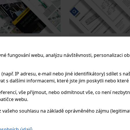
ní návody
Technické listy
Montážní návody" na
Technické listy na Rubelo.cz
vné fungování webu, analýzu návštěvnosti, personalizaci ob
 najdete podrobné návody k
detailní informace o produkt
zábradlí a příslušenství Q-
railing, včetně specifikací, m
ro snadnou a bezpečnou
pokynů pro správné použití.
apř. IP adresu, e-mail nebo jiné identifikátory) sdílet s naš
 s dalšími informacemi, které jste jim poskytli nebo které zí
ferencí, vše přijmout, nebo odmítnout vše, co není nezbytn
atičce webu.
formací
Více informací
 vašeho souhlasu na základě oprávněného zájmu (legitimate
 osobních údajů