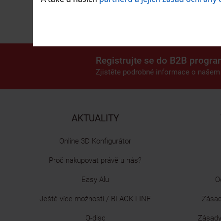
Registrujte se do B2B progra
Zjistěte podrobné informace o naše
AKTUALITY
Online 3D Konfigurátor
Proč nakupovat právě u nás?
Easy Alu
O
Ještě více možností / BLACK LINE
Zásad
Q-disc
Zásady