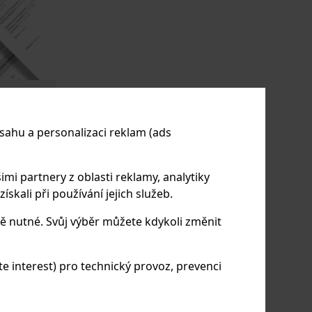
 poskytují
sahu a personalizaci reklam (ads
ech Q-
ateriálů a
imi partnery z oblasti reklamy, analytiky
skali při používání jejich služeb.
ě nutné. Svůj výběr můžete kdykoli změnit
 interest) pro technický provoz, prevenci