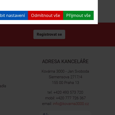
bit nastavení
Odmítnout vše
Přijmout vše
Registrovat se
ADRESA KANCELÁŘE
Kovárna 3000 - Jan Svoboda
Siemensova 2717/4
155 00 Praha 13
adla
tel: +420 493 573 720
mobil: +420 777 726 367
email:
info@kovarna3000.cz