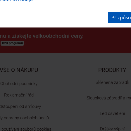
Přizpůso
mu a získejte velkoobchodní ceny.
m
.
B2B programu
VŠE O NÁKUPU
PRODUKTY
Skleněná zábradlí
Obchodní podmínky
Reklamační řád
Sloupková zábradlí a m
dstoupení od smlouvy
Led osvětlení
y ochrany osobních údajů
Držáky výplní
 používání souborů cookies