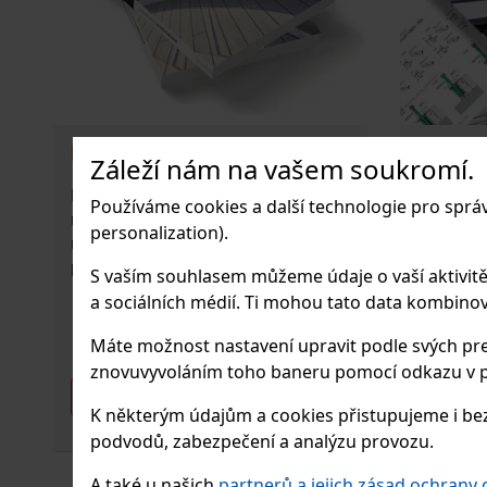
Katalogy
Montáž
Záleží nám na vašem soukromí.
Prohlédněte si naše katalogy Q-railing
V sekci "
Používáme cookies a další technologie pro sprá
na Rubelo.cz, kde najdete kompletní
Rubelo.cz
personalization).
nabídku zábradlí a příslušenství s
instalaci 
podrobnými specifikacemi a inspirací.
railing p
S vaším souhlasem můžeme údaje o vaší aktivitě (n
montáž.
a sociálních médií. Ti mohou tato data kombinovat
Máte možnost nastavení upravit podle svých pre
znovuvyvoláním toho baneru pomocí odkazu v p
Více informací
Více in
K některým údajům a cookies přistupujeme i bez
podvodů, zabezpečení a analýzu provozu.
A také u našich
partnerů a jejich zásad ochrany