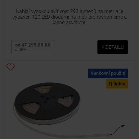
Nabízí vysokou svítivost 293 lumenů na metr a je
vybaven 120 LED diodami na metr pro rovnoměrné a
jasné osvětlení.
od 47 295.88 Kč
K DETAILU
s DPH
Venkovní použití
Q-lights