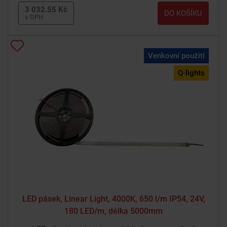
3 032.55 Kč
DO KOŠÍKU
s DPH
Venkovní použití
Q-lights
LED pásek, Linear Light, 4000K, 650 l/m IP54, 24V,
180 LED/m, délka 5000mm