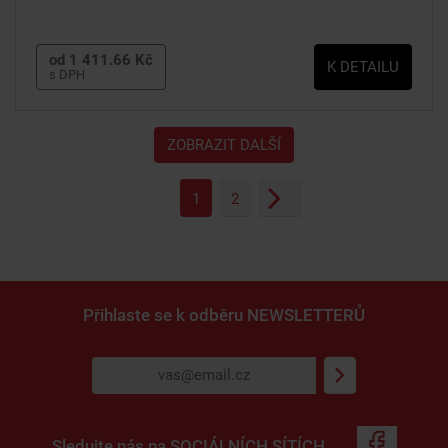
od 1 411.66 Kč
K DETAILU
s DPH
ZOBRAZIT DALŠÍ
1
2
Přihlaste se k odběru
NEWSLETTERŮ
Sledujte nás na
SOCIÁLNÍCH SÍTÍCH