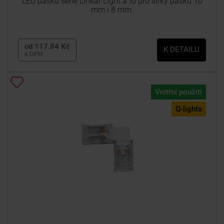
LED pásků série Linear Light a to pro šířky pásků 10
mm i 8 mm.
od 117.84 Kč
K DETAILU
s DPH
Vnitřní použití
Q-lights