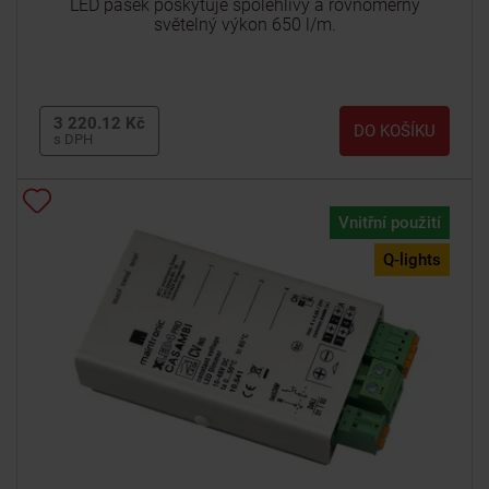
LED pásek poskytuje spolehlivý a rovnoměrný
světelný výkon 650 l/m.
3 220.12 Kč
DO KOŠÍKU
s DPH
Vnitřní použití
Q-lights