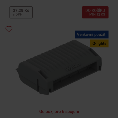
37.28 Kč
DO KOŠÍKU
s DPH
MIN 12 KS
Venkovní použití
Q-lights
Gelbox, pro 6 spojení