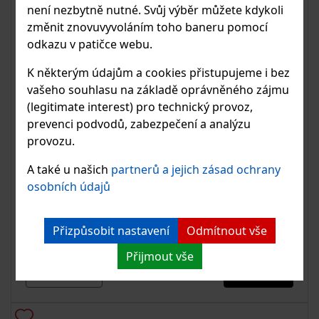
není nezbytně nutné. Svůj výběr můžete kdykoli
změnit znovuvyvoláním toho baneru pomocí
odkazu v patičce webu.
K některým údajům a cookies přistupujeme i bez
vašeho souhlasu na základě oprávněného zájmu
(legitimate interest) pro technický provoz,
prevenci podvodů, zabezpečení a analýzu
provozu.
Konektor pro LED pásky, Linear Light
A také u našich
partnerů a jejich zásad ochrany
osobních údajů
Konektor slouží k snadnému propojení LED pásků
Linear Light.
Přizpůsobit nastavení
Odmítnout vše
Přijmout vše
od 46.90 Kč
K DETAILU
s DPH