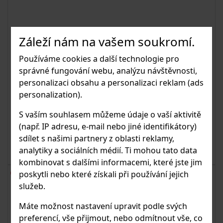
Záleží nám na vašem soukromí.
Používáme cookies a další technologie pro
Transformátor pro LED, Linear Light, 48V
správné fungování webu, analýzu návštěvnosti,
personalizaci obsahu a personalizaci reklam (ads
Transformátor je navržen pro napájení LED pásků
personalization).
Linear Light.
S vaším souhlasem můžeme údaje o vaší aktivitě
(např. IP adresu, e-mail nebo jiné identifikátory)
sdílet s našimi partnery z oblasti reklamy,
od 3 781.66 Kč
K DETAILU
s DPH
analytiky a sociálních médií. Ti mohou tato data
kombinovat s dalšími informacemi, které jste jim
poskytli nebo které získali při používání jejich
Vnitřní použití
služeb.
Q-lights
Máte možnost nastavení upravit podle svých
preferencí, vše přijmout, nebo odmítnout vše, co