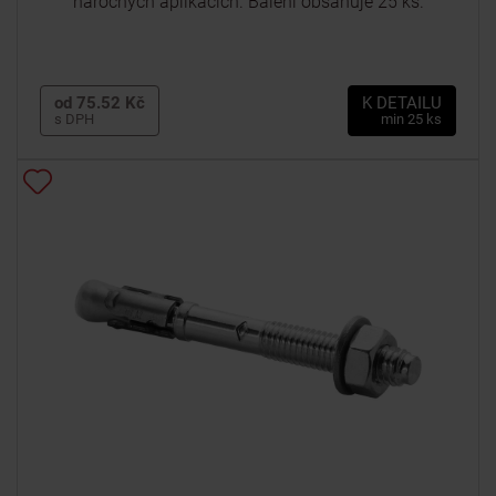
náročných aplikacích. Balení obsahuje 25 ks.
od 75.52 Kč
K DETAILU
s DPH
min 25 ks