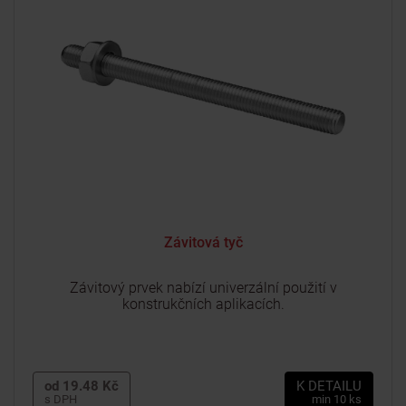
Závitová tyč
Závitový prvek nabízí univerzální použití v
konstrukčních aplikacích.
od 19.48 Kč
K DETAILU
s DPH
min 10 ks