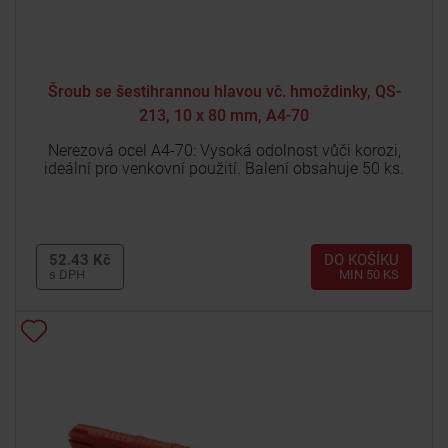
Šroub se šestihrannou hlavou vč. hmoždinky, QS-
213, 10 x 80 mm, A4-70
Nerezová ocel A4-70: Vysoká odolnost vůči korozi,
ideální pro venkovní použití. Balení obsahuje 50 ks.
52.43 Kč
DO KOŠÍKU
s DPH
MIN 50 KS