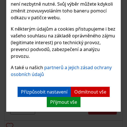
není nezbytně nutné. Svůj výběr můžete kdykoli
změnit znovuvyvoláním toho baneru pomocí
odkazu v patičce webu.
K některým údajům a cookies přistupujeme i bez
vašeho souhlasu na základě oprávněného zájmu
(legitimate interest) pro technický provoz,
prevenci podvodů, zabezpečení a analýzu
provozu.
Vrut, těsnící podložka, QS-266, 5,5 x 50 mm,
bimetal, Ruspert povlak
A také u našich
partnerů a jejich zásad ochrany
osobních údajů
Bimetalový vrut s těsnící podložkou je určen pro
náročné aplikace. Balení obsahuje 50 ks.
Přizpůsobit nastavení
Odmítnout vše
Přijmout vše
32.95 Kč
DO KOŠÍKU
s DPH
MIN 50 KS