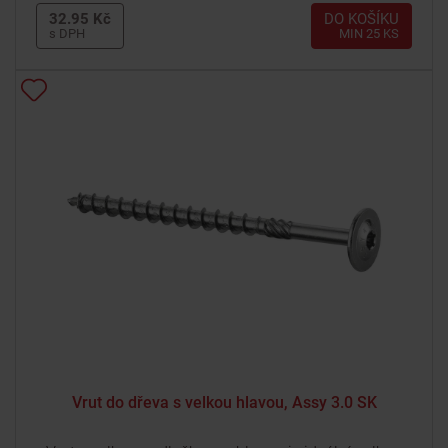
32.95 Kč
DO KOŠÍKU
s DPH
MIN 25 KS
Vrut do dřeva s velkou hlavou, Assy 3.0 SK