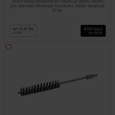
Vrut s velkou podložkovou hlavou je ideální volbou
pro upevnění dřevěných konstrukcí. Balení obsahuje
50 ks.
od 13.47 Kč
K DETAILU
s DPH
min 50 ks