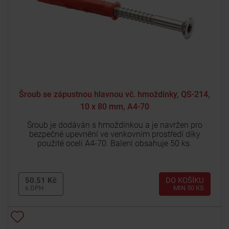
Šroub se zápustnou hlavnou vč. hmoždinky, QS-214,
10 x 80 mm, A4-70
Šroub je dodáván s hmoždinkou a je navržen pro
bezpečné upevnění ve venkovním prostředí díky
použité oceli A4-70. Balení obsahuje 50 ks.
50.51 Kč
DO KOŠÍKU
s DPH
MIN 50 KS