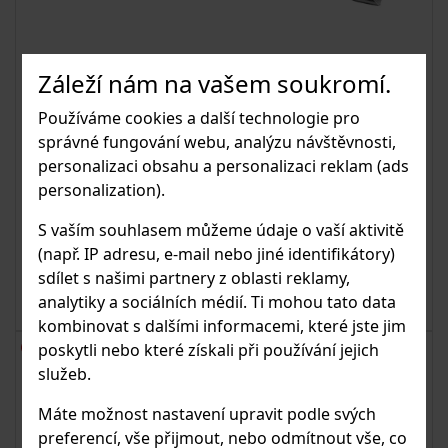
Záleží nám na vašem soukromí.
Používáme cookies a další technologie pro
Kotva pro chemickou maltu
správné fungování webu, analýzu návštěvnosti,
personalizaci obsahu a personalizaci reklam (ads
Kotva je určena k použití s chemickou maltou.
personalization).
S vaším souhlasem můžeme údaje o vaší aktivitě
(např. IP adresu, e-mail nebo jiné identifikátory)
sdílet s našimi partnery z oblasti reklamy,
od 54.35 Kč
K DETAILU
s DPH
min 10 ks
analytiky a sociálních médií. Ti mohou tato data
kombinovat s dalšími informacemi, které jste jim
poskytli nebo které získali při používání jejich
služeb.
Máte možnost nastavení upravit podle svých
preferencí, vše přijmout, nebo odmítnout vše, co