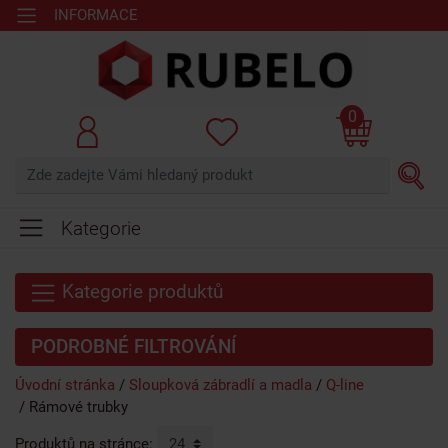
INFORMACE
0
Kategorie
Kategorie produktů
PODROBNÉ FILTROVÁNÍ
Úvodní stránka
Sloupková zábradlí a madla
Q-line
Rámové trubky
Produktů na stránce: