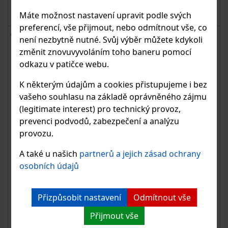
od 181.57 Kč
K DETAILU
s DPH
min 2 ks
Máte možnost nastavení upravit podle svých
preferencí, vše přijmout, nebo odmítnout vše, co
není nezbytně nutné. Svůj výběr můžete kdykoli
změnit znovuvyvoláním toho baneru pomocí
odkazu v patičce webu.
K některým údajům a cookies přistupujeme i bez
vašeho souhlasu na základě oprávněného zájmu
(legitimate interest) pro technický provoz,
prevenci podvodů, zabezpečení a analýzu
provozu.
A také u našich
partnerů a jejich zásad ochrany
osobních údajů
Koncové víčko, ploché, pro rámovou trubku
Přizpůsobit nastavení
Odmítnout vše
Přijmout vše
Nerezové koncové víčko pro rámovou trubku. Ploché.