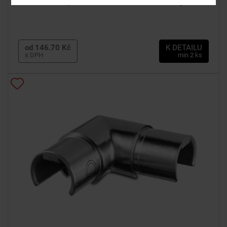
Pro trubku o průměru 30 mm. Balení obsahuje 2 ks.
od 146.70 Kč
K DETAILU
s DPH
min 2 ks