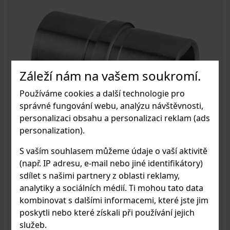
Záleží nám na vašem soukromí.
Používáme cookies a další technologie pro
správné fungování webu, analýzu návštěvnosti,
personalizaci obsahu a personalizaci reklam (ads
personalization).
Spojka
S vaším souhlasem můžeme údaje o vaší aktivitě
(např. IP adresu, e-mail nebo jiné identifikátory)
Nerezová spojka. Kompatibilní s rámovou trubkou
sdílet s našimi partnery z oblasti reklamy,
MOD 6930. Balení obsahuje 2 ks.
analytiky a sociálních médií. Ti mohou tato data
kombinovat s dalšími informacemi, které jste jim
poskytli nebo které získali při používání jejich
služeb.