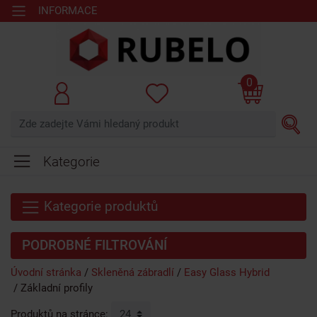
INFORMACE
0
Kategorie
Kategorie produktů
PODROBNÉ FILTROVÁNÍ
Úvodní stránka
Skleněná zábradlí
Easy Glass Hybrid
Základní profily
Produktů na stránce: