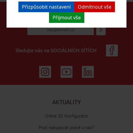
Přizpůsobit nastavení
Odmítnout vše
Přihlaste se k odběru
NEWSLETTERŮ
Přijmout vše
Sledujte nás na
SOCIÁLNÍCH SÍTÍCH
AKTUALITY
Online 3D Konfigurátor
Proč nakupovat právě u nás?