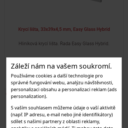
Krycí lišta, 33x39x4,5 mm, Easy Glass Hybrid
Hliníková krycí lišta. Řada Easy Glass Hybrid.
Záleží nám na vašem soukromí.
od 2 941.64 Kč
Používáme cookies a další technologie pro
K DETAILU
s DPH
správné fungování webu, analýzu návštěvnosti,
personalizaci obsahu a personalizaci reklam (ads
personalization).
Black Line
S vaším souhlasem můžeme údaje o vaší aktivitě
(např. IP adresu, e-mail nebo jiné identifikátory)
sdílet s našimi partnery z oblasti reklamy,