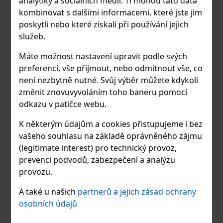
analytiky a sociálních médií. Ti mohou tato data
kombinovat s dalšími informacemi, které jste jim
poskytli nebo které získali při používání jejich
služeb.
Máte možnost nastavení upravit podle svých
preferencí, vše přijmout, nebo odmítnout vše, co
není nezbytně nutné. Svůj výběr můžete kdykoli
změnit znovuvyvoláním toho baneru pomocí
Krycí lišta
odkazu v patičce webu.
Krycí lišta. Varianta nerezová ocel nebo hliník.
K některým údajům a cookies přistupujeme i bez
Ochrana hrany skla a elegantní design.
vašeho souhlasu na základě oprávněného zájmu
(legitimate interest) pro technický provoz,
prevenci podvodů, zabezpečení a analýzu
provozu.
od 2 330.33 Kč
K DETAILU
s DPH
A také u našich
partnerů a jejich zásad ochrany
osobních údajů